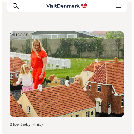
Museer
Inspirasjon
Reisemål
Aktiviteter
Overnatting
Planlegg reisen
Bilde
:
Sæby Miniby