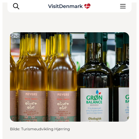
Shopping
Inspirasjon
Reisemål
Aktiviteter
Overnatting
Planlegg reisen
Bilde
:
Turismeudvikling Hjørring