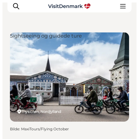
Sightseeing og guidede ture
Inspirasjon
Reisemål
Aktiviteter
Overnatting
Planlegg reisen
Thyborøn, Nordjylland
Bilde
:
MaxiTours/Flying October