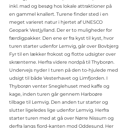
inkl. mad og besøg hos lokale attraktioner på
en gammel knallert. Turene finder sted i en
meget varieret natur i hjertet af UNESCO
Geopark Vestjylland. Der er to muligheder for
færdigpakker. Den ene er fra kyst til kyst, hvor
turen starter udenfor Lemvig, går over Bovbjerg
Fyr til en lækker frokost og flotte udsigter over
skrænterne. Herfra videre nordpå til Thyborøn.
Undervejs nyder I turen på den to-hjulede med
udsigt til både Vesterhavet og Limfjorden. I
Thyborøn venter Sneglehuset med kaffe og
kage, inden turen går gennem Harboøre
tilbage til Lemvig. Den anden tur starter og
slutter ligeledes lige udenfor Lemvig. Herfra
starter turen med at gå over Nørre Nissum og
derfra langs fjord-kanten mod Oddesund. Her