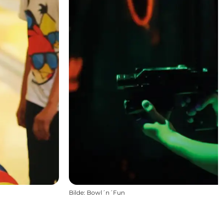
Bilde
:
Bowl´n´Fun