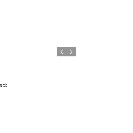
Forrige
Neste
ed: