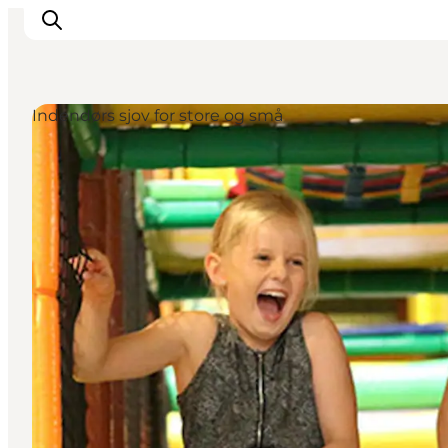
Indendørs sjov for store og små
Inspirasjon
Reisemål
Aktiviteter
Overnatting
Planlegg reisen