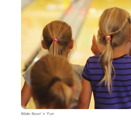
Bilde
:
Bowl´n´Fun