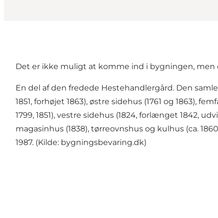
Det er ikke muligt at komme ind i bygningen, men 
En del af den fredede Hestehandlergård. Den samle
1851, forhøjet 1863), østre sidehus (1761 og 1863), fe
1799, 1851), vestre sidehus (1824, forlænget 1842, udv
magasinhus (1838), tørreovnshus og kulhus (ca. 186
1987. (Kilde: bygningsbevaring.dk)