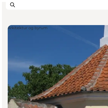
Arkitektur og byrum
Inspirasjon
Reisemål
Aktiviteter
Overnatting
Planlegg reisen