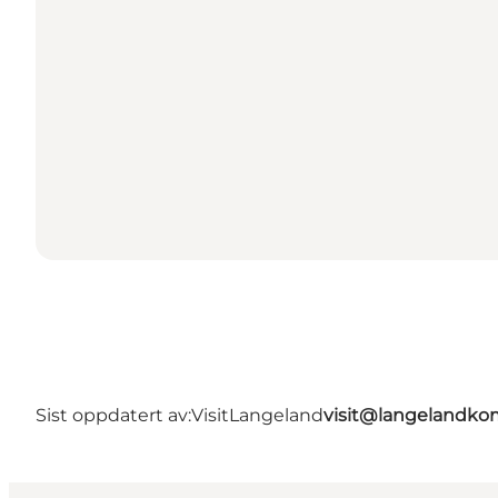
Sist oppdatert av:
VisitLangeland
visit@langelandk