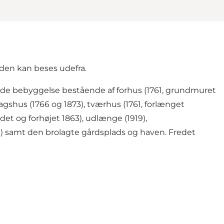
den kan beses udefra.
de bebyggelse bestående af forhus (1761, grundmuret
mfagshus (1766 og 1873), tværhus (1761, forlænget
idet og forhøjet 1863), udlænge (1919),
0) samt den brolagte gårdsplads og haven. Fredet