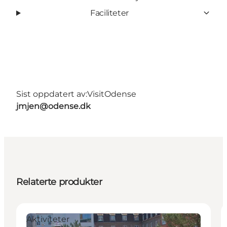
Faciliteter
Sist oppdatert av:
VisitOdense
jmjen@odense.dk
Relaterte produkter
Aktiviteter