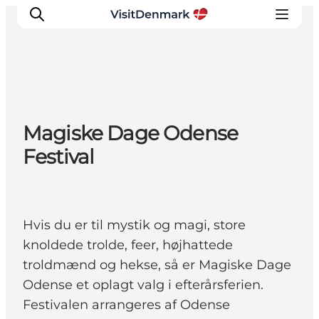
Inspirasjon
Magiske Dage Odense
Reisemål
Festival
Aktiviteter
Overnatting
Planlegg reisen
Hvis du er til mystik og magi, store
knoldede trolde, feer, højhattede
troldmænd og hekse, så er Magiske Dage
Odense et oplagt valg i efterårsferien.
Festivalen arrangeres af Odense