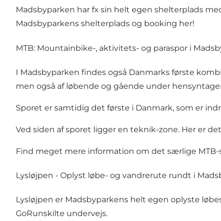
Madsbyparken har fx sin helt egen shelterplads med f
Madsbyparkens shelterplads og booking her!
MTB: Mountainbike-, aktivitets- og paraspor i Mads
I Madsbyparken findes også Danmarks første kombine
men også af løbende og gående under hensyntage
Sporet er samtidig det første i Danmark, som er i
Ved siden af sporet ligger en teknik-zone. Her er det 
Find meget mere information om det særlige MTB-s
Lysløjpen - Oplyst løbe- og vandrerute rundt i Mad
Lysløjpen er Madsbyparkens helt egen oplyste løbes
GoRunskilte undervejs.