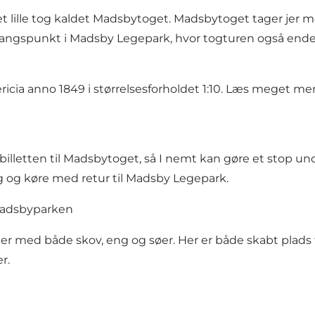
lille tog kaldet
Madsbytoget
. Madsbytoget tager jer me
angspunkt i Madsby Legepark, hvor togturen også ender,
ericia anno 1849 i størrelsesforholdet 1:10. Læs meget m
billetten til Madsbytoget, så I nemt kan gøre et stop un
 og køre med retur til Madsby Legepark.
 Madsbyparken
er
med både skov, eng og søer. Her er både skabt plads t
r.