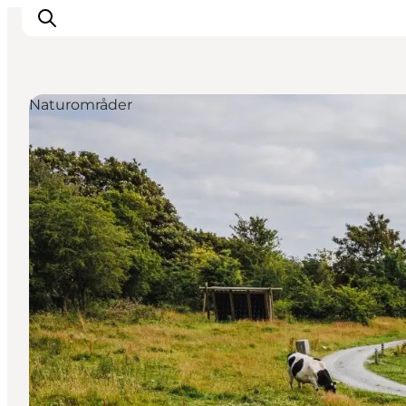
Naturområder
Inspirasjon
Reisemål
Aktiviteter
Overnatting
Planlegg reisen