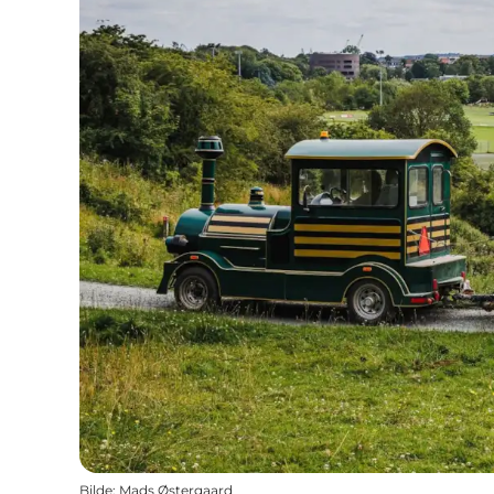
Bilde
:
Mads Østergaard