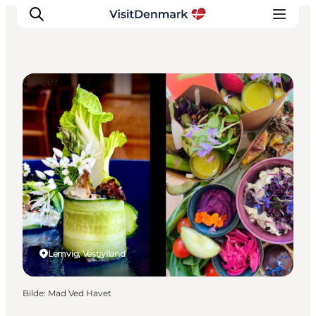
Cafeer
Inspirasjon
Reisemål
Aktiviteter
Overnatting
Planlegg reisen
Lemvig, Vestjylland
Bilde
:
Mad Ved Havet