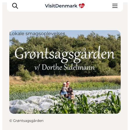
Lokale smagsoplevelser
Inspirasjon
Reisemål
Aktiviteter
Overnatting
Planlegg reisen
©
Grøntsagsgården