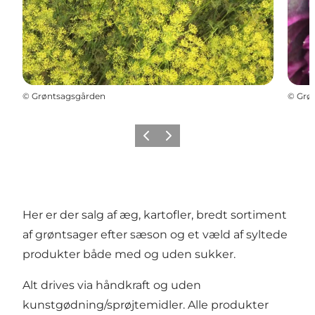
©
Grøntsagsgården
©
Grø
Forrige
Neste
Her er der salg af æg, kartofler, bredt sortiment
af grøntsager efter sæson og et væld af syltede
produkter både med og uden sukker.
Alt drives via håndkraft og uden
kunstgødning/sprøjtemidler. Alle produkter