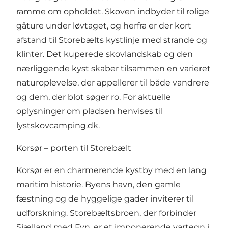
ramme om opholdet. Skoven indbyder til rolige
gåture under løvtaget, og herfra er der kort
afstand til Storebælts kystlinje med strande og
klinter. Det kuperede skovlandskab og den
nærliggende kyst skaber tilsammen en varieret
naturoplevelse, der appellerer til både vandrere
og dem, der blot søger ro. For aktuelle
oplysninger om pladsen henvises til
lystskovcamping.dk
.
Korsør – porten til Storebælt
Korsør er en charmerende kystby med en lang
maritim historie. Byens havn, den gamle
fæstning og de hyggelige gader inviterer til
udforskning. Storebæltsbroen, der forbinder
Sjælland med Fyn, er et imponerende vartegn i