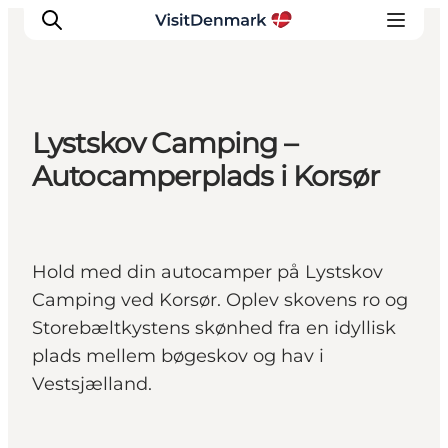
Lystskov Camping –
Inspirasjon
Autocamperplads i Korsør
Reisemål
Aktiviteter
Overnatting
Hold med din autocamper på Lystskov
Planlegg reisen
Camping ved Korsør. Oplev skovens ro og
Storebæltkystens skønhed fra en idyllisk
plads mellem bøgeskov og hav i
Vestsjælland.