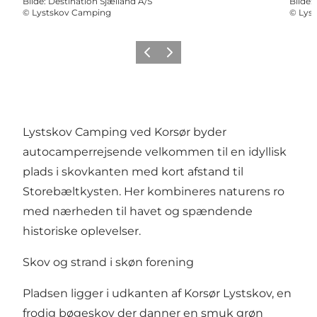
Bilde
:
Destination Sjælland A/S
Bilde
:
©
Lystskov Camping
©
Lys
Forrige
Neste
Lystskov Camping
ved Korsør byder
autocamperrejsende velkommen til en idyllisk
plads i skovkanten med kort afstand til
Storebæltkysten. Her kombineres naturens ro
med nærheden til havet og spændende
historiske oplevelser.
Skov og strand i skøn forening
Pladsen ligger i udkanten af Korsør Lystskov, en
frodig bøgeskov der danner en smuk grøn