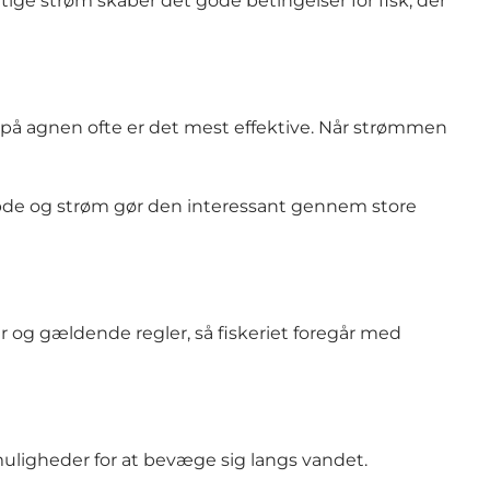
ige strøm skaber det gode betingelser for fisk, der
t på agnen ofte er det mest effektive. Når strømmen
dybde og strøm gør den interessant gennem store
r og gældende regler, så fiskeriet foregår med
muligheder for at bevæge sig langs vandet.