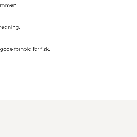
rømmen.
fredning.
ode forhold for fisk.