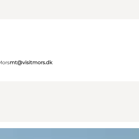
Mors
mt@visitmors.dk