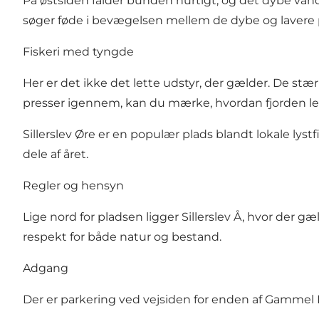
På østsiden falder bunden hurtigt, og det dybe vand
søger føde i bevægelsen mellem de dybe og lavere p
Fiskeri med tyngde
Her er det ikke det lette udstyr, der gælder. De st
presser igennem, kan du mærke, hvordan fjorden leve
Sillerslev Øre er en populær plads blandt lokale ly
dele af året.
Regler og hensyn
Lige nord for pladsen ligger Sillerslev Å, hvor der
respekt for både natur og bestand.
Adgang
Der er parkering ved vejsiden for enden af Gammel 