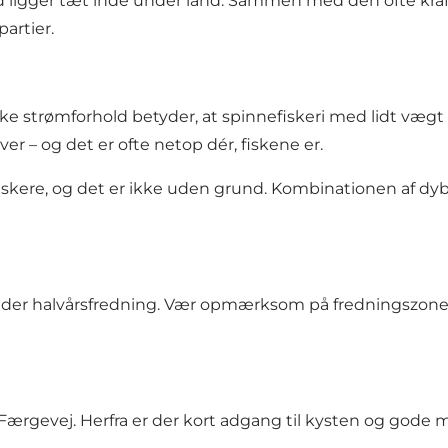
 ligger tæt inde under land. Sammen med den ofte kraft
artier.
ærke strømforhold betyder, at spinnefiskeri med lidt væg
r – og det er ofte netop dér, fiskene er.
stfiskere, og det er ikke uden grund. Kombinationen af 
 gælder halvårsfredning. Vær opmærksom på fredningszone
Færgevej. Herfra er der kort adgang til kysten og gode 