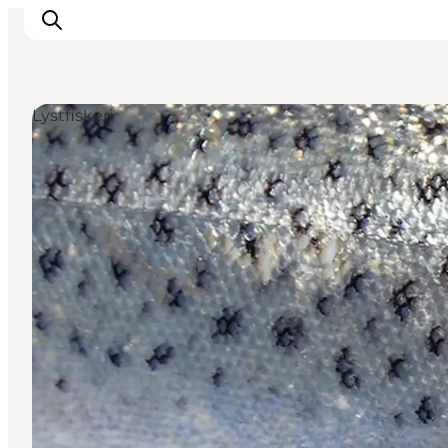
Lystfiskeri
Inspirasjon
Reisemål
Aktiviteter
Overnatting
Planlegg reisen