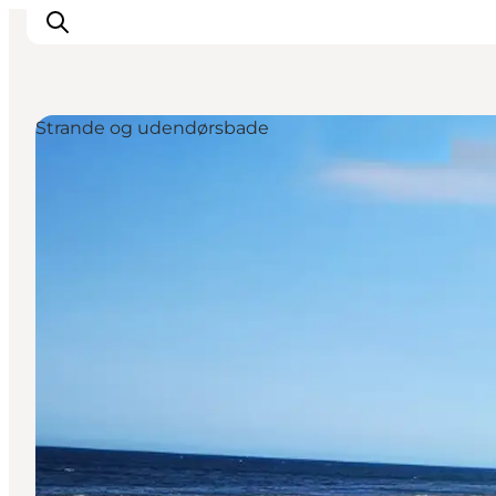
Strande og udendørsbade
Inspirasjon
Reisemål
Aktiviteter
Overnatting
Planlegg reisen