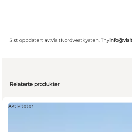
Sist oppdatert av:
VisitNordvestkysten, Thy
info@visi
Relaterte produkter
Aktiviteter