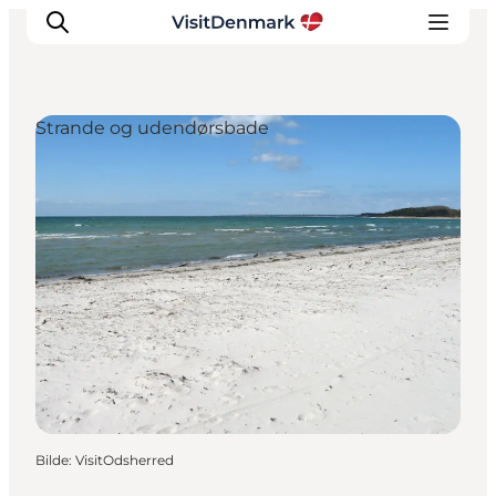
Strande og udendørsbade
Inspirasjon
Reisemål
Aktiviteter
Overnatting
Planlegg reisen
Bilde
:
VisitOdsherred