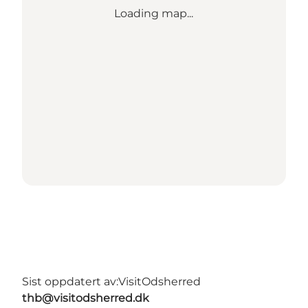
Loading map...
Sist oppdatert av:
VisitOdsherred
thb@visitodsherred.dk