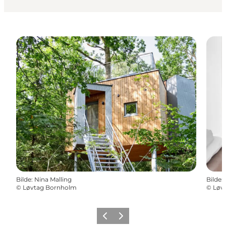
Bilde
:
Nina Malling
Bilde
:
©
Løvtag Bornholm
©
Løv
Forrige
Neste