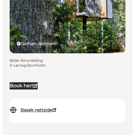
Gudhjem, Bornholm
Bilde
:
Nina Malling
©
Løvtag Bornholm
Book her!
Besøk nettside