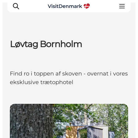
Løvtag Bornholm
Inspirasjon
Reisemål
Aktiviteter
Find ro i toppen af skoven - overnat i vores
Overnatting
eksklusive trætophotel
Planlegg reisen
Utraditionel overnatning