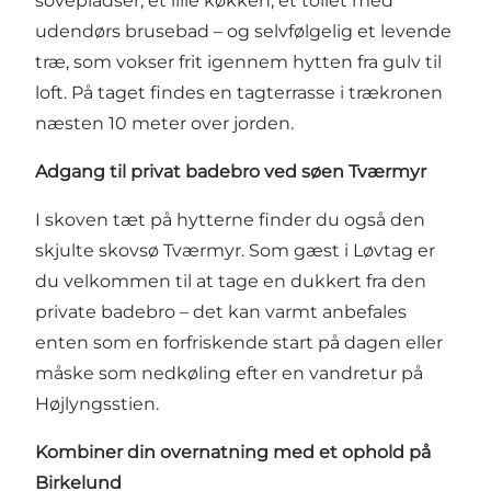
sovepladser, et lille køkken, et toilet med
udendørs brusebad – og selvfølgelig et levende
træ, som vokser frit igennem hytten fra gulv til
loft. På taget findes en tagterrasse i trækronen
næsten 10 meter over jorden.
Adgang til privat badebro ved søen Tværmyr
I skoven tæt på hytterne finder du også den
skjulte skovsø Tværmyr. Som gæst i Løvtag er
du velkommen til at tage en dukkert fra den
private badebro – det kan varmt anbefales
enten som en forfriskende start på dagen eller
måske som nedkøling efter en vandretur på
Højlyngsstien.
Kombiner din overnatning med et ophold på
Birkelund