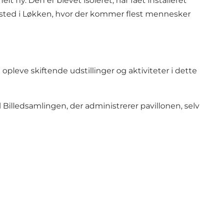
y. Den er blevet isoleret, har fået installeret
det sted i Løkken, hvor der kommer flest mennesker
opleve skiftende udstillinger og aktiviteter i dette
Billedsamlingen, der administrerer pavillonen, selv