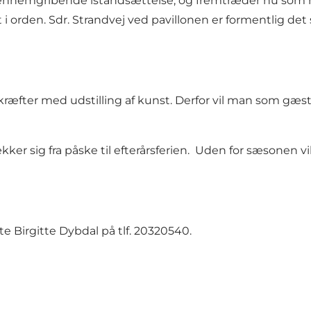
nemgribende istandsættelse, og fremtræder nu som helt n
elt i orden. Sdr. Strandvej ved pavillonen er formentlig 
kræfter med udstilling af kunst. Derfor vil man som gæst 
sig fra påske til efterårsferien. Uden for sæsonen vil 
te Birgitte Dybdal på tlf. 20320540.