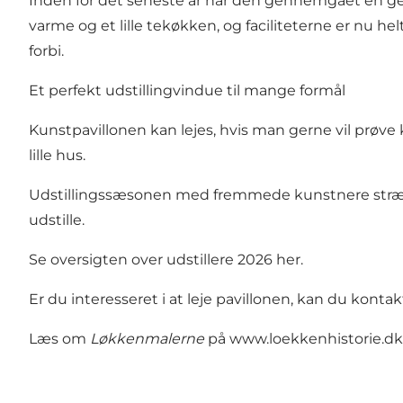
Inden for det seneste år har den gennemgået en gen
varme og et lille tekøkken, og faciliteterne er nu h
forbi.
Et perfekt udstillingvindue til mange formål
Kunstpavillonen kan lejes, hvis man gerne vil prøve 
lille hus.
Udstillingssæsonen med fremmede kunstnere strækker 
udstille.
Se oversigten over udstillere 2026
her.
Er du interesseret i at leje pavillonen, kan du kontak
Læs om
Løkkenmalerne
på
www.loekkenhistorie.dk