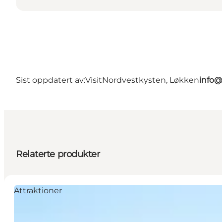
Sist oppdatert av:
VisitNordvestkysten, Løkken
info@
Relaterte produkter
Attraktioner