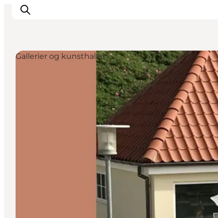
Gallerier og kunsthaller
Inspirasjon
Reisemål
Aktiviteter
Overnatting
Planlegg reisen