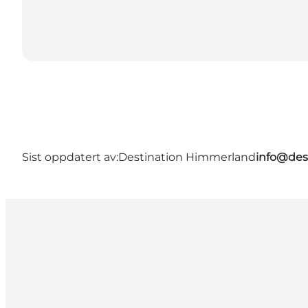
Sist oppdatert av:
Destination Himmerland
info@des