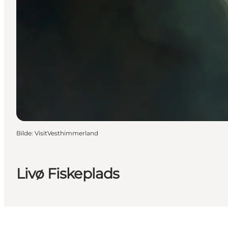
Bilde
:
VisitVesthimmerland
Livø Fiskeplads