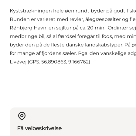
Kyststrækningen hele øen rundt byder på godt fiske
Bunden er varieret med revler, ålegræsbælter og fler
Rønbjerg Havn, en sejltur på ca. 20 min. Ordinær sej
medbringe bil, så al færdsel foregår til fods, med m
byder den på de fleste danske landskabstyper. På ø
for mange af fjordens sæler. Pga. den vanskelige a
Livøvej (GPS: 56.890863, 9.166762)
Få veibeskrivelse