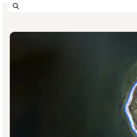
Lystfiskeri
Inspirasjon
Reisemål
Aktiviteter
Overnatting
Planlegg reisen