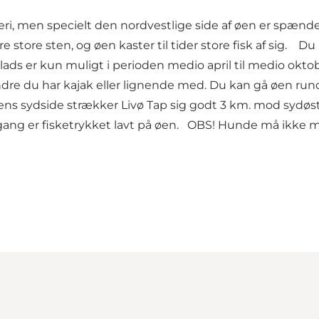
ri, men specielt den nordvestlige side af øen er spænde
e store sten, og øen kaster til tider store fisk af sig. 
lads er kun muligt i perioden medio april til medio oktob
indre du har kajak eller lignende med. Du kan gå øen rundt
ens sydside strækker Livø Tap sig godt 3 km. mod sydøs
dgang er fisketrykket lavt på øen. OBS! Hunde må ikke