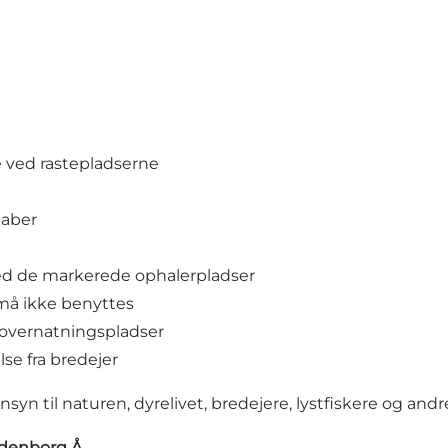
e ved rastepladserne
kaber
ed de markerede ophalerpladser
 må ikke benyttes
g overnatningspladser
se fra bredejer
yn til naturen, dyrelivet, bredejere, lystfiskere og andr
indenborg Å
.