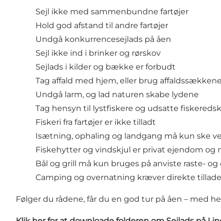
Sejl ikke med sammenbundne fartøjer
Hold god afstand til andre fartøjer
Undgå konkurrencesejlads på åen
Sejl ikke ind i brinker og rørskov
Sejlads i kilder og bække er forbudt
Tag affald med hjem, eller brug affaldssækken
Undgå larm, og lad naturen skabe lydene
Tag hensyn til lystfiskere og udsatte fiskereds
Fiskeri fra fartøjer er ikke tilladt
Isætning, ophaling og landgang må kun ske v
Fiskehytter og vindskjul er privat ejendom og
Bål og grill må kun bruges på anviste raste- o
Camping og overnatning kræver direkte tilladel
Følger du rådene, får du en god tur på åen – med hens
Klik her for at downloade folderen om Sejlads på L