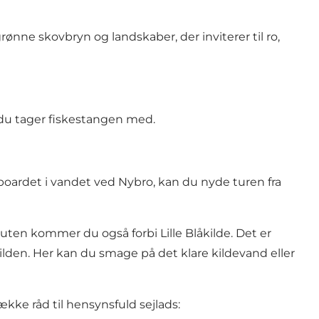
ønne skovbryn og landskaber, der inviterer til ro,
r du tager fiskestangen med.
boardet i vandet ved Nybro, kan du nyde turen fra
ten kommer du også forbi Lille Blåkilde. Det er
kilden. Her kan du smage på det klare kildevand eller
kke råd til hensynsfuld sejlads: