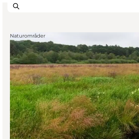
Naturområder
Inspirasjon
Reisemål
Aktiviteter
Overnatting
Planlegg reisen