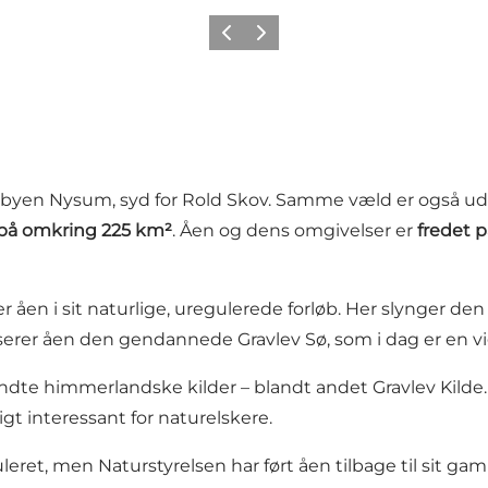
Forrige
Neste
dsbyen Nysum, syd for
Rold Skov
. Samme væld er også ud
 på omkring 225 km²
. Åen og dens omgivelser er
fredet 
 åen i sit naturlige, uregulerede forløb. Her slynger den
sserer åen den gendannede
Gravlev Sø
, som i dag er en v
endte himmerlandske kilder – blandt andet
Gravlev Kilde
gt interessant for naturelskere.
eret, men Naturstyrelsen har ført åen tilbage til sit gaml