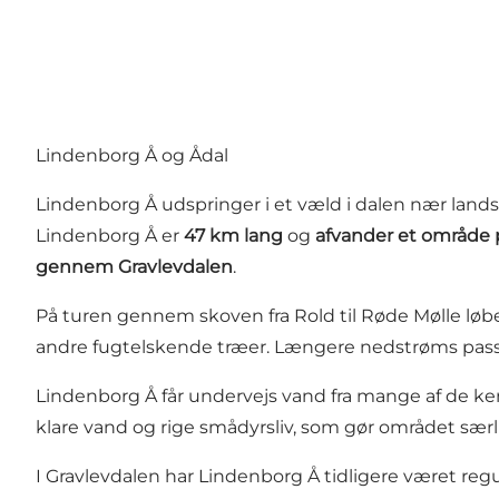
Lindenborg Å og Ådal
Lindenborg Å udspringer i et væld i dalen nær lan
Lindenborg Å er
47 km lang
og
afvander et område
gennem Gravlevdalen
.
På turen gennem skoven fra Rold til Røde Mølle løber
andre fugtelskende træer. Længere nedstrøms pa
Lindenborg Å får undervejs vand fra mange af de k
klare vand og rige smådyrsliv, som gør området særli
I Gravlevdalen har Lindenborg Å tidligere været regul