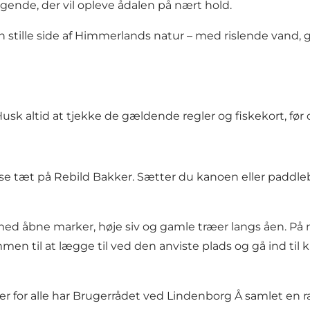
gende, der vil opleve ådalen på nært hold.
 stille side af Himmerlands natur – med rislende vand, gr
 Husk altid at tjekke de gældende regler og
fiskekort
, fø
se tæt på Rebild Bakker. Sætter du kanoen eller paddle
d åbne marker, høje siv og gamle træer langs åen. På ru
men til at lægge til ved den anviste plads og gå ind til 
r for alle har Brugerrådet ved Lindenborg Å samlet en ræ