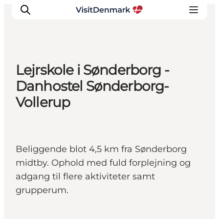
Lejrskole i Sønderborg -
Inspirasjon
Danhostel Sønderborg-
Reisemål
Vollerup
Aktiviteter
Overnatting
Planlegg reisen
Beliggende blot 4,5 km fra Sønderborg
midtby. Ophold med fuld forplejning og
adgang til flere aktiviteter samt
grupperum.