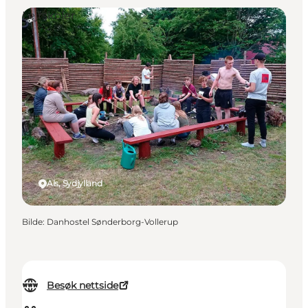
Lejrskoler
Als, Sydjylland
Bilde
:
Danhostel Sønderborg-Vollerup
Besøk nettside