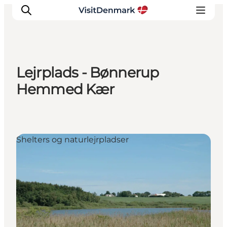
Lejrplads - Bønnerup
Inspirasjon
Hemmed Kær
Reisemål
Aktiviteter
Overnatting
Shelters og naturlejrpladser
Planlegg reisen