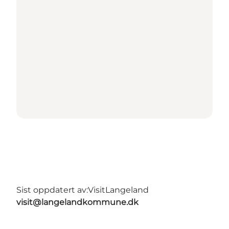
Sist oppdatert av:
VisitLangeland
visit@langelandkommune.dk