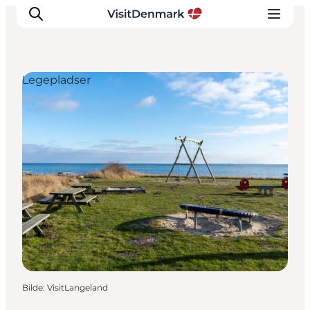
Legepladser
Inspirasjon
Reisemål
Aktiviteter
Overnatting
Planlegg reisen
Bilde
:
VisitLangeland