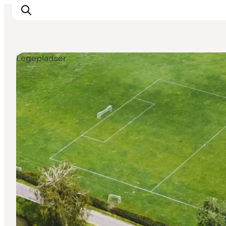
Legepladser
Inspirasjon
Reisemål
Aktiviteter
Overnatting
Planlegg reisen