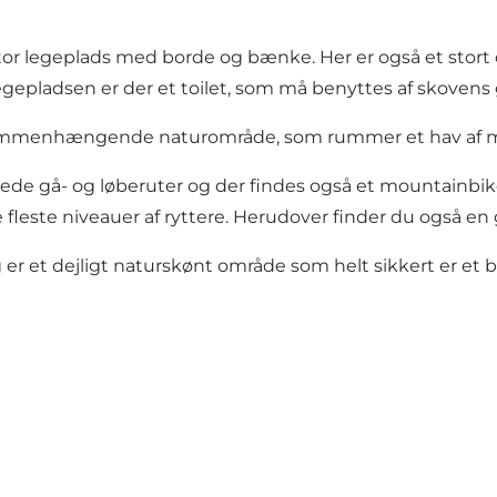
tor legeplads med borde og bænke. Her er også et stor
egepladsen er der et toilet, som må benyttes af skovens
mmenhængende naturområde, som rummer et hav af mulig
ede gå- og løberuter og der findes også et mountainbik
leste niveauer af ryttere. Herudover finder du også en g
 er et dejligt naturskønt område som helt sikkert er et 