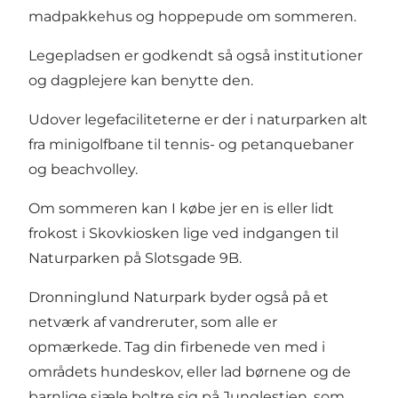
madpakkehus og hoppepude om sommeren.
Legepladsen er godkendt så også institutioner
og dagplejere kan benytte den.
Udover legefaciliteterne er der i naturparken alt
fra minigolfbane til tennis- og petanquebaner
og beachvolley.
Om sommeren kan I købe jer en is eller lidt
frokost i Skovkiosken lige ved indgangen til
Naturparken på Slotsgade 9B.
Dronninglund Naturpark byder også på et
netværk af
vandreruter
, som alle er
opmærkede. Tag din firbenede ven med i
områdets
hundeskov
, eller lad børnene og de
barnlige sjæle boltre sig på
Junglestien
, som