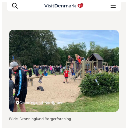
Legepladser
Inspirasjon
Reisemål
Aktiviteter
Overnatting
Planlegg reisen
Dronninglund, Nordjylland
Bilde
:
Dronninglund Borgerforening