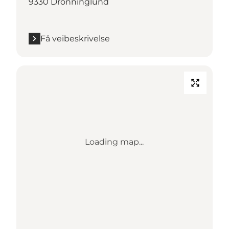
9330 Dronninglund
Få veibeskrivelse
Loading map...