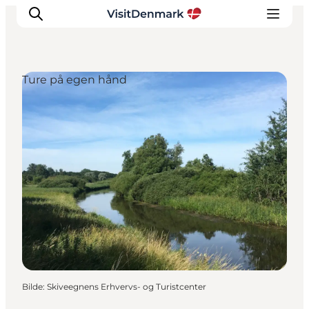
Ture på egen hånd
Inspirasjon
Reisemål
Aktiviteter
Overnatting
Planlegg reisen
Bilde
:
Skiveegnens Erhvervs- og Turistcenter