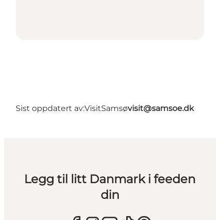
Sist oppdatert av:
VisitSamsø
visit@samsoe.dk
Legg til litt Danmark i feeden
din