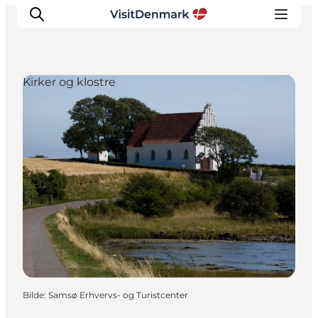
Kirker og klostre
Inspirasjon
Reisemål
Aktiviteter
Overnatting
Planlegg reisen
Bilde
:
Samsø Erhvervs- og Turistcenter