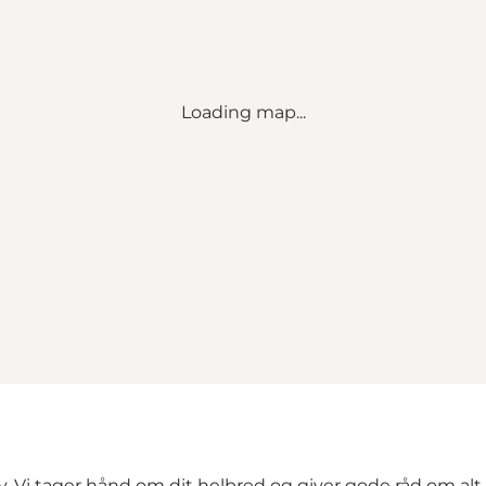
Loading map...
liv. Vi tager hånd om dit helbred og giver gode råd om alt