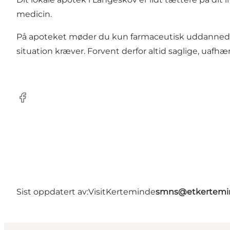
medicin.
På apoteket møder du kun farmaceutisk uddannede 
situation kræver. Forvent derfor altid saglige, uafhæ
Facebook
Sist oppdatert av:
VisitKerteminde
smns@etkertemi