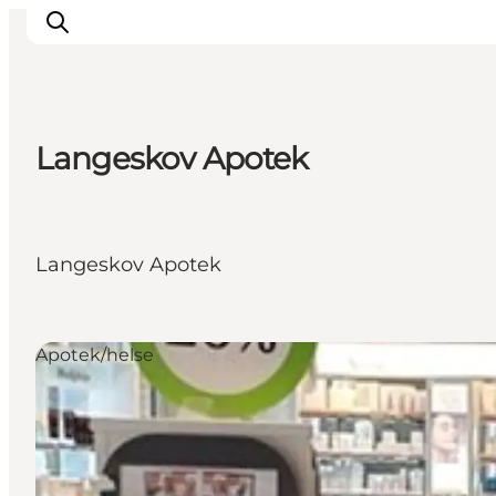
Langeskov Apotek
Inspirasjon
Reisemål
Aktiviteter
Langeskov Apotek
Overnatting
Planlegg reisen
Apotek/helse