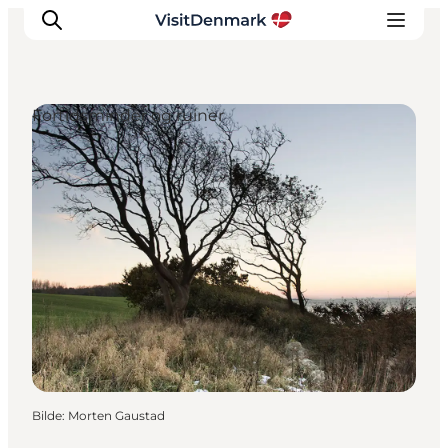
Fortidsminder og ruiner
Inspirasjon
Reisemål
Aktiviteter
Overnatting
Planlegg reisen
Bilde
:
Morten Gaustad