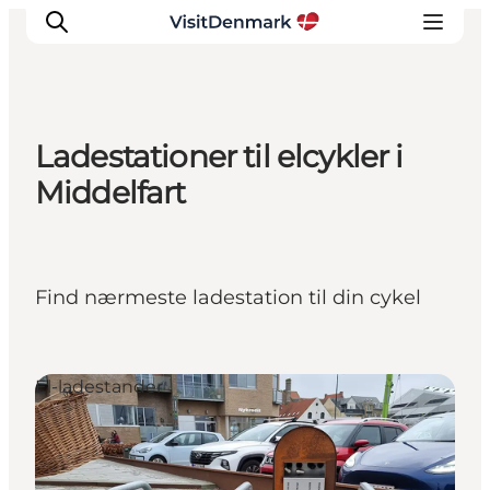
Ladestationer til elcykler i
Inspirasjon
Middelfart
Reisemål
Aktiviteter
Overnatting
Find nærmeste ladestation til din cykel
Planlegg reisen
El-ladestander