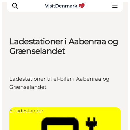
Ladestationer i Aabenraa og
Inspirasjon
Grænselandet
Reisemål
Aktiviteter
Overnatting
Ladestationer til el-biler i Aabenraa og
Planlegg reisen
Grænselandet
El-ladestander