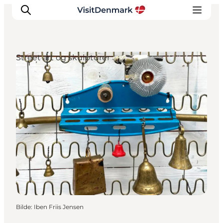
Street art og skulpturer
Inspirasjon
Reisemål
Aktiviteter
Overnatting
Planlegg reisen
Bilde
:
Iben Friis Jensen