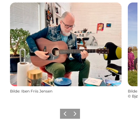
Bilde
:
Iben Friis Jensen
Bilde
:
©
Bjør
Forrige
Neste