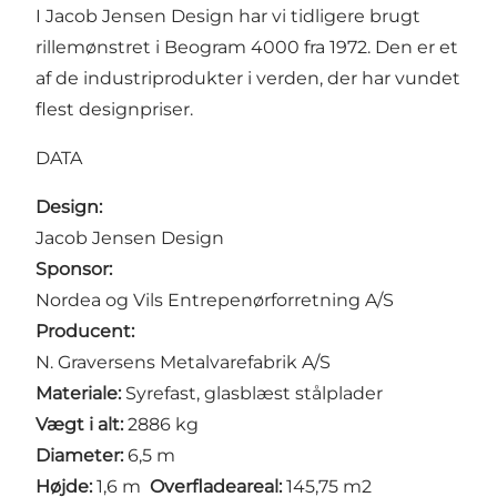
I Jacob Jensen Design har vi tidligere brugt
rillemønstret i Beogram 4000 fra 1972. Den er et
af de industriprodukter i verden, der har vundet
flest designpriser.
DATA
Design:
Jacob Jensen Design
Sponsor:
Nordea og Vils Entrepenørforretning A/S
Producent:
N. Graversens Metalvarefabrik A/S
Materiale:
Syrefast, glasblæst stålplader
Vægt i alt:
2886 kg
Diameter:
6,5 m
Højde:
1,6 m
Overfladeareal:
145,75 m2