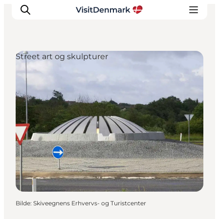
Street art og skulpturer
Inspirasjon
Reisemål
Aktiviteter
Overnatting
Planlegg reisen
Bilde
:
Skiveegnens Erhvervs- og Turistcenter