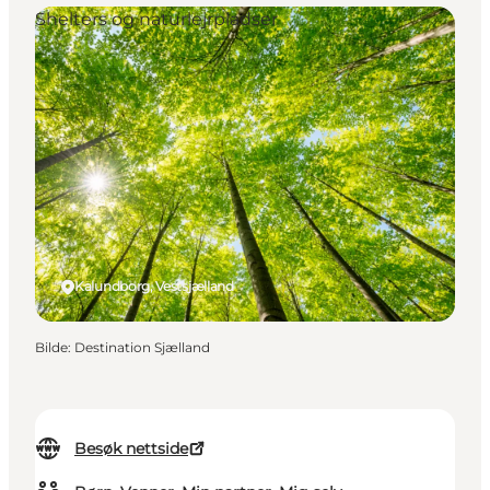
Shelters og naturlejrpladser
Kalundborg, Vestsjælland
Bilde
:
Destination Sjælland
Besøk nettside