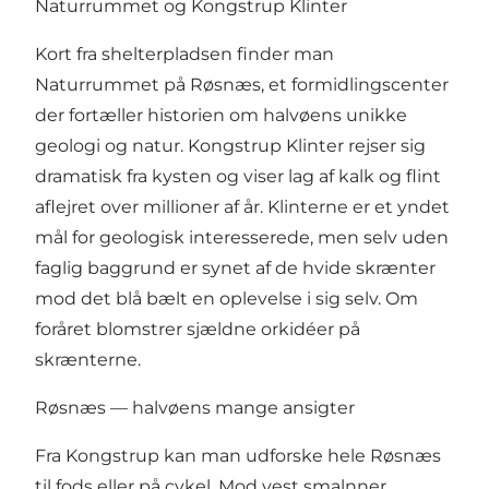
Naturrummet og Kongstrup Klinter
Kort fra shelterpladsen finder man
Naturrummet på Røsnæs, et formidlingscenter
der fortæller historien om halvøens unikke
geologi og natur. Kongstrup Klinter rejser sig
dramatisk fra kysten og viser lag af kalk og flint
aflejret over millioner af år. Klinterne er et yndet
mål for geologisk interesserede, men selv uden
faglig baggrund er synet af de hvide skrænter
mod det blå bælt en oplevelse i sig selv. Om
foråret blomstrer sjældne orkidéer på
skrænterne.
Røsnæs — halvøens mange ansigter
Fra Kongstrup kan man udforske hele Røsnæs
til fods eller på cykel. Mod vest smalnner