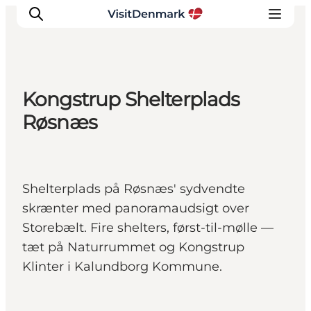
Kongstrup Shelterplads
Inspirasjon
Røsnæs
Reisemål
Aktiviteter
Overnatting
Shelterplads på Røsnæs' sydvendte
Planlegg reisen
skrænter med panoramaudsigt over
Storebælt. Fire shelters, først-til-mølle —
tæt på Naturrummet og Kongstrup
Klinter i Kalundborg Kommune.