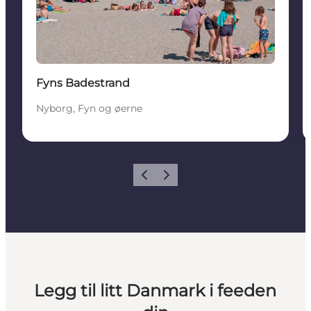
Fyns Badestrand
Nyborg, Fyn og øerne
Forrige
Neste
Legg til litt Danmark i feeden