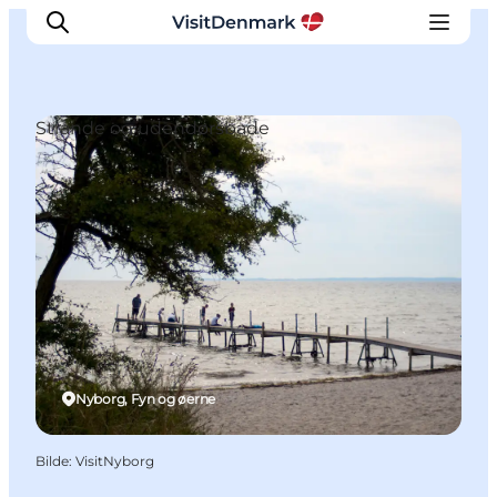
Strande og udendørsbade
Inspirasjon
Reisemål
Aktiviteter
Overnatting
Planlegg reisen
Nyborg, Fyn og øerne
Bilde
:
VisitNyborg