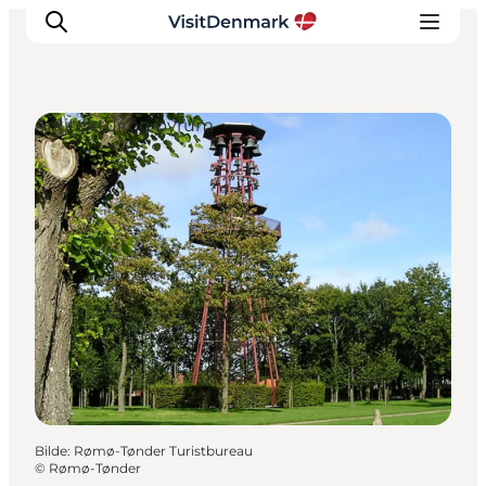
Arkitektur og byrum
Inspirasjon
Reisemål
Aktiviteter
Overnatting
Planlegg reisen
Bilde
:
Rømø-Tønder Turistbureau
©
Rømø-Tønder