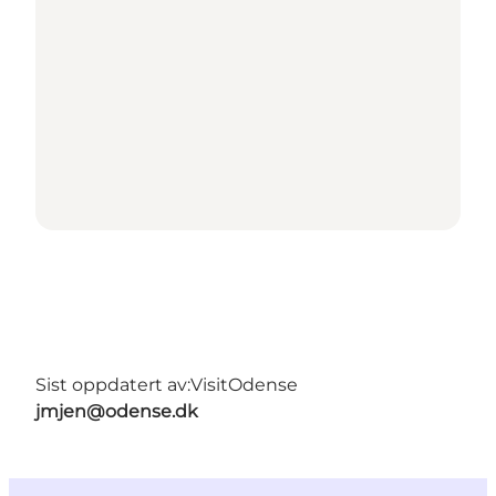
Sist oppdatert av:
VisitOdense
jmjen@odense.dk