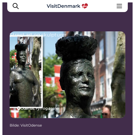
Street art og skulpturer
Inspirasjon
Reisemål
Aktiviteter
Overnatting
Planlegg reisen
Odense, Fyn og øerne
Bilde
:
VisitOdense