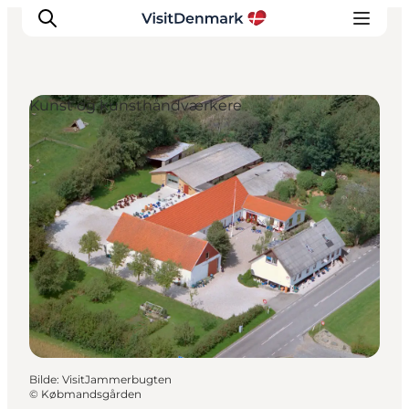
Kunst og kunsthåndværkere
Inspirasjon
Reisemål
Aktiviteter
Overnatting
Planlegg reisen
Bilde
:
VisitJammerbugten
©
Købmandsgården