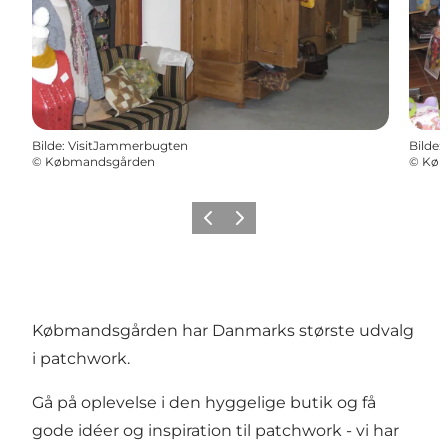
Bilde
:
VisitJammerbugten
Bilde
:
©
Købmandsgården
©
Køb
Forrige
Neste
Købmandsgården har Danmarks største udvalg
i patchwork.
Gå på oplevelse i den hyggelige butik og få
gode idéer og inspiration til patchwork - vi har