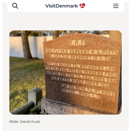
Street art og skulpturer
Inspirasjon
Reisemål
Aktiviteter
Overnatting
Planlegg reisen
Bilde
:
Jakob Kusk