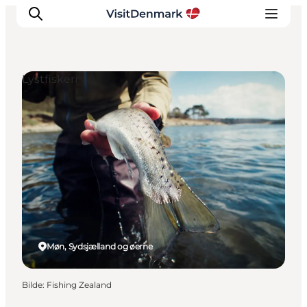
Lystfiskeri
Inspirasjon
Reisemål
Aktiviteter
Overnatting
Planlegg reisen
Møn, Sydsjælland og øerne
Bilde
:
Fishing Zealand