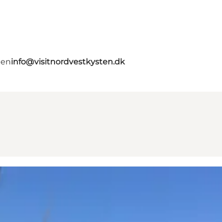
ten
info@visitnordvestkysten.dk