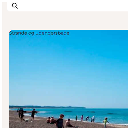
Strande og udendørsbade
Inspirasjon
Reisemål
Aktiviteter
Overnatting
Planlegg reisen