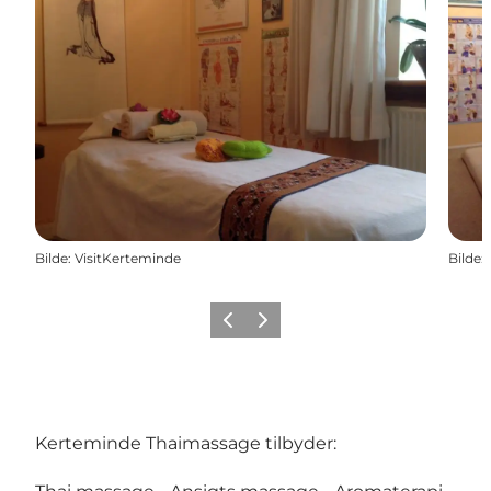
Bilde
:
VisitKerteminde
Bilde
:
Forrige
Neste
Kerteminde Thaimassage tilbyder: