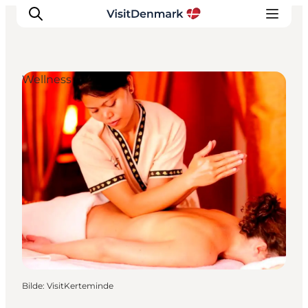
Wellness
Inspirasjon
Reisemål
Aktiviteter
Overnatting
Planlegg reisen
Bilde
:
VisitKerteminde