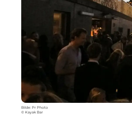
Bilde
:
Pr Photo
©
Kayak Bar