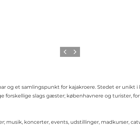
Forrige
Neste
 bar og et samlingspunkt for kajakroere. Stedet er unikt i
e forskellige slags gæster; københavnere og turister, f
; musik, koncerter, events, udstillinger, madkurser, cat