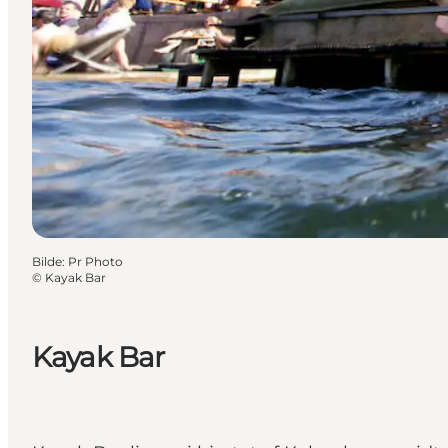
Bilde
:
Pr Photo
©
Kayak Bar
Kayak Bar