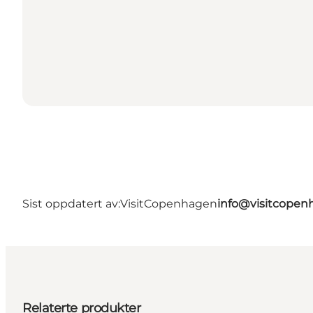
Sist oppdatert av:
VisitCopenhagen
info@visitcope
Relaterte produkter