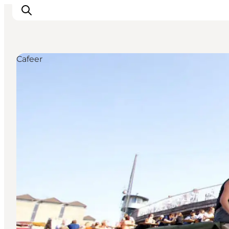
Cafeer
Inspirasjon
Reisemål
Aktiviteter
Overnatting
Planlegg reisen