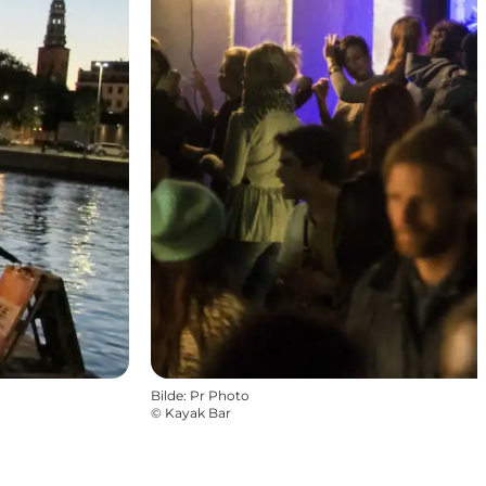
Bilde
:
Pr Photo
©
Kayak Bar