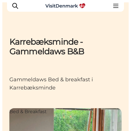
Karrebæksminde -
Inspirasjon
Gammeldaws B&B
Reisemål
Aktiviteter
Overnatting
Gammeldaws Bed & breakfast i
Planlegg reisen
Karrebæksminde
Bed & Breakfast