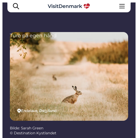
Ture på egen hånd
Inspirasjon
Reisemål
Aktiviteter
Overnatting
Planlegg reisen
Endelave, Østjylland
Bilde
:
Sarah Green
©
Destination Kystlandet