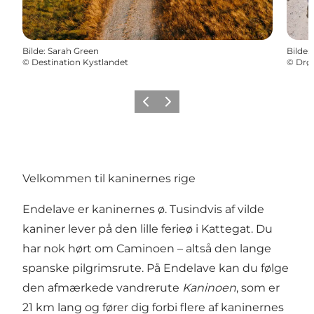
Bilde
:
Sarah Green
Bilde
:
©
Destination Kystlandet
©
Drø
Forrige
Neste
Velkommen til kaninernes rige
Endelave er kaninernes ø. Tusindvis af vilde
kaniner lever på den lille ferieø i Kattegat. Du
har nok hørt om Caminoen – altså den lange
spanske pilgrimsrute. På Endelave kan du følge
den afmærkede vandrerute
Kaninoen
, som er
21 km lang og fører dig forbi flere af kaninernes