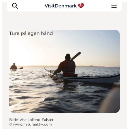
Ture på egen hånd
Inspirasjon
Reisemål
Aktiviteter
Overnatting
Planlegg reisen
Bilde
:
Visit Lolland-Falster
©
www.naturaaktiv.com