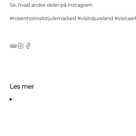
Se, hvad andre deler på Instagram
#rosenholmslotjulemarked
#visitdjursland
#visitaa
TripAdvisor
Instagram
Facebook
Les mer