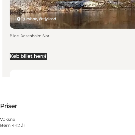
Djursland, Østjylland
Bilde
:
Rosenholm Slot
Køb billet her
Datoer og tider
Datoer og tider
Se priser
Priser
Besøk nettside
31 Oktober
Lørdag
1 November
Voksne
Søndag
Børn 4-12 år
7 November