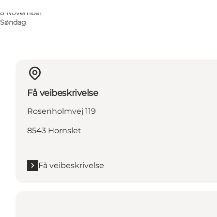
Lørdag
8 November
Søndag
Få veibeskrivelse
Rosenholmvej 119
8543 Hornslet
Få veibeskrivelse