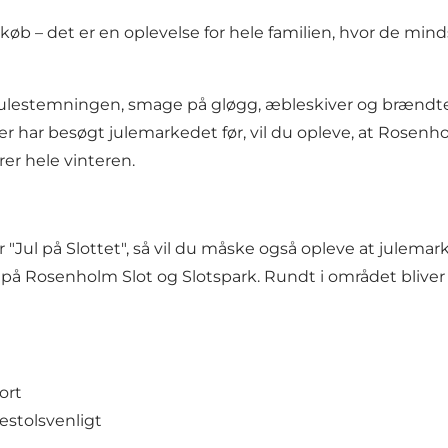
 – det er en oplevelse for hele familien, hvor de minds
 julestemningen, smage på gløgg, æbleskiver og brændte
er har besøgt julemarkedet før, vil du opleve, at Rosen
er hele vinteren.
Jul på Slottet", så vil du måske også opleve at julemarke
 Rosenholm Slot og Slotspark. Rundt i området bliver 
ort
estolsvenligt