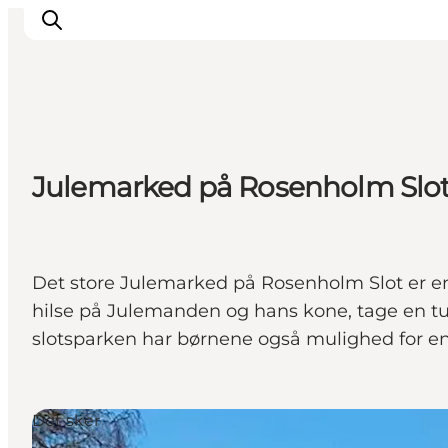
Inspirasjon
Julemarked på Rosenholm Slo
Reisemål
Aktiviteter
Overnatting
Planlegg reisen
Det store Julemarked på Rosenholm Slot er en 
hilse på Julemanden og hans kone, tage en tur
slotsparken har børnene også mulighed for en tu
Det sker