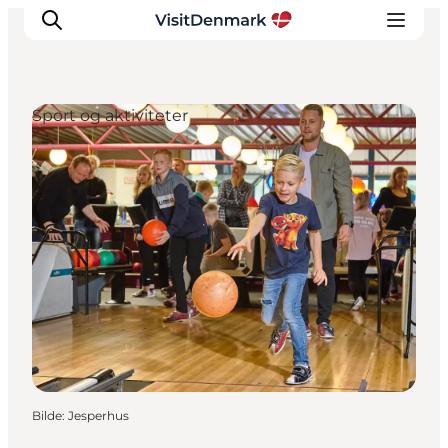
Sport og aktiviteter
Inspirasjon
Reisemål
Aktiviteter
Overnatting
Planlegg reisen
Bilde
:
Jesperhus