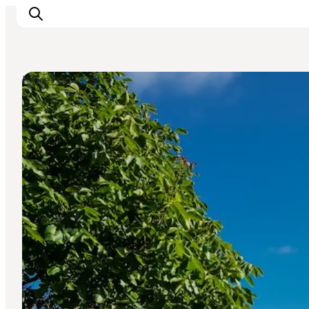
Kirker og klostre
Inspirasjon
Reisemål
Aktiviteter
Overnatting
Planlegg reisen