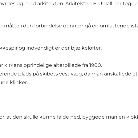
byrdes og med arkitekten. Arkitekten F. Uldall har tegnet
 og måtte i den forbindelse gennemgå en omfattende is
okkespir og indvendigt er der bjælkelofter.
 kirkens oprindelige alterbillede fra 1900.
nuværende plads på skibets vest væg, da man anskaffede e
une klinker.
 for, at den skulle kunne falde ned, byggede man en klokk