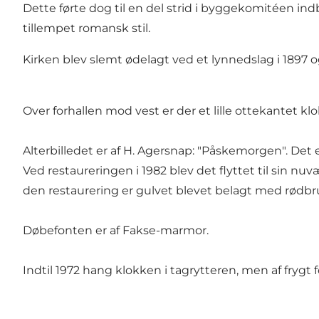
Dette førte dog til en del strid i byggekomitéen ind
tillempet romansk stil.
Kirken blev slemt ødelagt ved et lynnedslag i 1897
Over forhallen mod vest er der et lille ottekantet kl
Alterbilledet er af H. Agersnap: "Påskemorgen". Det er
Ved restaureringen i 1982 blev det flyttet til sin 
den restaurering er gulvet blevet belagt med rødbr
Døbefonten er af Fakse-marmor.
Indtil 1972 hang klokken i tagrytteren, men af frygt