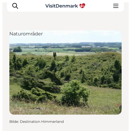
Naturområder
Inspirasjon
Reisemål
Aktiviteter
Overnatting
Planlegg reisen
Bilde
:
Destination Himmerland