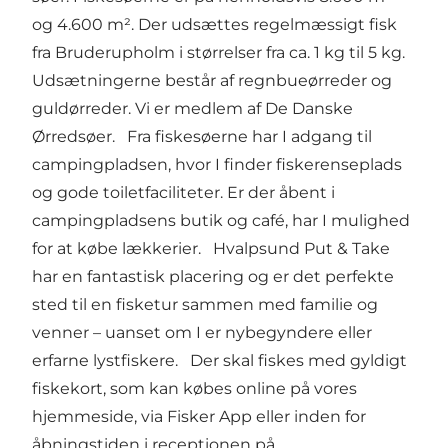
og 4.600 m². Der udsættes regelmæssigt fisk
fra Bruderupholm i størrelser fra ca. 1 kg til 5 kg.
Udsætningerne består af regnbueørreder og
guldørreder. Vi er medlem af De Danske
Ørredsøer. Fra fiskesøerne har I adgang til
campingpladsen, hvor I finder fiskerenseplads
og gode toiletfaciliteter. Er der åbent i
campingpladsens butik og café, har I mulighed
for at købe lækkerier. Hvalpsund Put & Take
har en fantastisk placering og er det perfekte
sted til en fisketur sammen med familie og
venner – uanset om I er nybegyndere eller
erfarne lystfiskere. Der skal fiskes med gyldigt
fiskekort, som kan købes online på vores
hjemmeside, via Fisker App eller inden for
åbningstiden i receptionen på