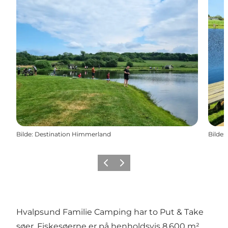
Bilde
:
Destination Himmerland
Bilde
:
Forrige
Neste
Hvalpsund Familie Camping har to Put & Take
søer. Fiskesøerne er på henholdsvis 8.600 m²