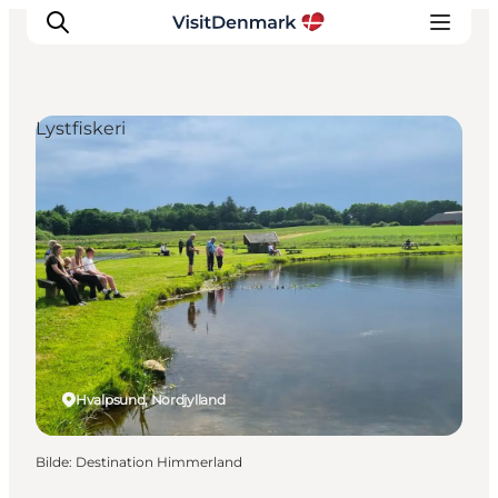
Lystfiskeri
Inspirasjon
Reisemål
Aktiviteter
Overnatting
Planlegg reisen
Hvalpsund, Nordjylland
Bilde
:
Destination Himmerland