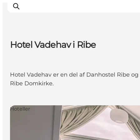
Hotel Vadehav i Ribe
Inspirasjon
Reisemål
Aktiviteter
Hotel Vadehav er en del af Danhostel Ribe og
Overnatting
Ribe Domkirke.
Planlegg reisen
Hoteller