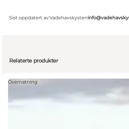
Sist oppdatert av:
Vadehavskysten
info@vadehavsky
Relaterte produkter
Overnatning