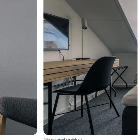
Bilde
:
Hotel Vadehav