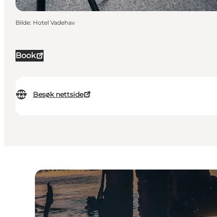
Bilde
:
Hotel Vadehav
Book
Besøk nettside