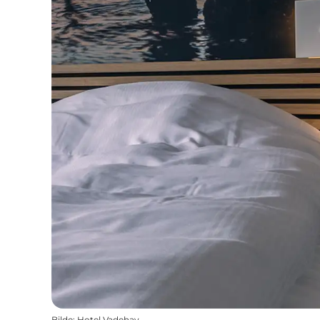
Bilde
:
Hotel Vadehav