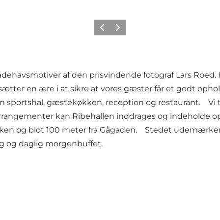
Forrige
Neste
adehavsmotiver af den prisvindende fotograf Lars Roed. 
 sætter en ære i at sikre at vores gæster får et godt oph
som sportshal, gæstekøkken, reception og restaurant. Vi 
 arrangementer kan Ribehallen inddrages og indeholde o
ken og blot 100 meter fra Gågaden. Stedet udemærker s
ng og daglig morgenbuffet.