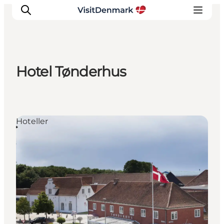
Hotel Tønderhus
Inspirasjon
Reisemål
Aktiviteter
Hoteller
Overnatting
Planlegg reisen